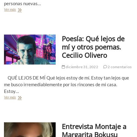
personas nuevas…
m
a
a
V
Ver más
N
n
e
a
d
s
r
a
t
r
P
e
a
a
Poesía: Qué lejos de
n
t
z
e
i
mí y otros poemas.
m
v
i
Cecilio Olivero
a
ñ
:
o
F
diciembre 31, 2022
2 comentarios
T
R
o
A
QUÉ LEJOS DE MÍ Qué lejos estoy de mí. Estoy tan lejos que
r
N
me busco irremediablemente por los rincones de mi casa.
r
C
Estoy…
e
I
s
Ver más
P
S
o
C
e
A
s
.
í
P
Entrevista Montaje a
a
a
:
m
Margarita Bokusu
Q
e