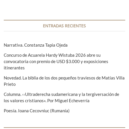
g
a
o
n
i
i
i
i
i
i
i
y
t
t
i
n
n
n
n
n
n
n
e
r
i
a
s
a
a
a
a
a
a
o
n
n
c
a
s
s
e
ENTRADAS RECIENTES
r
p
a
n
i
n
i
o
t
t
g
t
c
e
e
e
u
o
m
Narrativa. Constanza Tapia Ojeda
.
i
r
r
i
a
J
s
i
e
Concurso de Acuarela Hardy Wistuba 2026 abre su
o
ó
.
r
o
n
convocatoria con premio de USD $3.000 y exposiciones
J
n
g
r
t
itinerantes
o
e
e
d
s
C
Novedad. La biblia de los dos pequeños traviesos de Matías Villa
é
o
e
Prieto
d
c
e
i
e
Columna. ‹‹Ultraderecha sudamericana y la tergiversación de
J
o
los valores cristianos». Por Miguel Echeverría
e
n
S
s
e
Poesía. Ioana Cecovniuc (Rumanía)
ú
t
p
s
ú
r
C
l
a
v