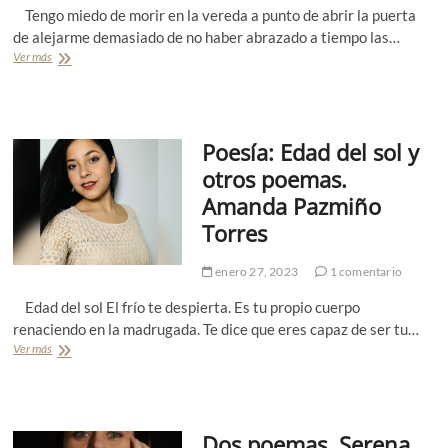
Tengo miedo de morir en la vereda a punto de abrir la puerta
de alejarme demasiado de no haber abrazado a tiempo las…
Ver más
P
o
e
s
í
Poesía: Edad del sol y
a
:
otros poemas.
T
Amanda Pazmiño
r
e
Torres
s
p
enero 27, 2023
1 comentario
o
e
Edad del sol El frío te despierta. Es tu propio cuerpo
m
a
renaciendo en la madrugada. Te dice que eres capaz de ser tu…
s
Ver más
P
.
o
D
e
a
s
i
í
a
Dos poemas. Serena
a