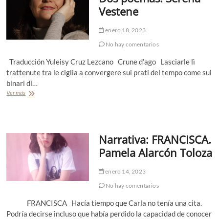
n
:
Vestene
a
E
F
d
l
enero 18, 2023
a
e
d
No hay comentarios
r
d
e
Traducción Yuleisy Cruz Lezcano Crune d’ago Lasciarle lì
l
trattenute tra le ciglia a convergere sui prati del tempo come sui
s
binari di…
o
l
Ver más
D
y
o
o
s
t
p
r
o
Narrativa: FRANCISCA.
o
e
s
m
Pamela Alarcón Toloza
p
a
o
s
e
enero 14, 2023
.
m
S
No hay comentarios
a
e
s
r
FRANCISCA Hacía tiempo que Carla no tenía una cita.
.
e
Podría decirse incluso que había perdido la capacidad de conocer
A
n