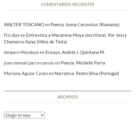
a
m
COMENTARIOS RECIENTES
e
a
d
d
c
a
h
a
WALTER TOSCANO
en
Poesía. Ioana Cecovniuc (Rumanía)
o
s
M
Fco diaz
en
Entrevista a Macarena Moya (escritora). Por Jessy
e
d
Chamorro-Salas (Hilos de Tinta)
i
n
Amparo Mendoza
en
Ensayo. Andrés I. Quintana M.
a
juan manuel parra cuevas
en
Poesía. Michelle Parra
Mariana Aguiar Couto
en
Narrativa. Pedro Silva (Portugal)
ARCHIVOS
A
r
c
h