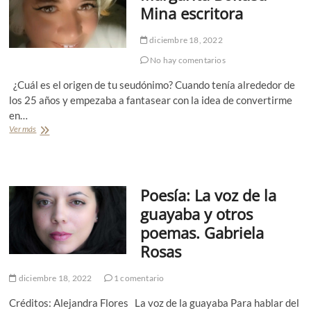
Mina escritora
u
l
é
a
l
A
diciembre 18, 2022
e
l
j
a
No hay comentarios
o
r
¿Cuál es el origen de tu seudónimo? Cuando tenía alrededor de
s
c
d
ó
los 25 años y empezaba a fantasear con la idea de convertirme
e
n
en…
m
T
Ver más
E
í
o
n
y
l
t
o
o
r
t
z
e
r
a
Poesía: La voz de la
v
o
i
guayaba y otros
s
s
p
poemas. Gabriela
t
o
a
Rosas
e
M
m
o
a
diciembre 18, 2022
1 comentario
n
s
t
.
Créditos: Alejandra Flores La voz de la guayaba Para hablar del
a
C