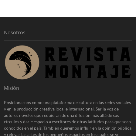
i
v
o
s
Nosotros
Misión
Posicionarnos como una plataforma de cultura en las redes sociales
y en la producción creativa local e internacional. Ser la voz de
autores noveles que requieran de una difusión más allá de sus
círculos y darle espacio a escritores de otras latitudes para que sean
conocidos en el país. También queremos influir en la opinión pública
y relevar las artes de los pequeños espacios en los cuales se ve