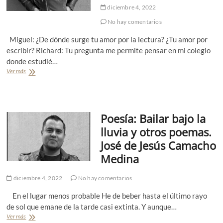
e
r
o
diciembre 4, 2022
l
i
t
M
No hay comentarios
t
r
a
o
o
Miguel: ¿De dónde surge tu amor por la lectura? ¿Tu amor por
n
r
s
t
escribir? Richard: Tu pregunta me permite pensar en mi colegio
a
p
o
donde estudié…
o
O
e
Ver más
E
s
m
n
c
a
t
u
s
r
r
.
e
o
G
Poesía: Bailar bajo la
v
:
a
i
lluvia y otros poemas.
I
b
s
X
r
José de Jesús Camacho
t
M
i
a
Medina
a
e
M
n
l
o
t
a
diciembre 4, 2022
No hay comentarios
n
o
R
t
En el lugar menos probable He de beber hasta el último rayo
o
a
s
j
de sol que emane de la tarde casi extinta. Y aunque…
a
e
Ver más
P
s