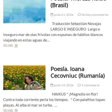
.
l
(Brasil)
a
T
v
c
h
a
h
junio 21, 2026
No hay comentarios
e
r
a
r
e
d
Traducción Sebastián Novajas
e
z
o
z
LARGO E INSEGURO Largo e
d
a
inseguro mar de olas frívolas con espumas de hábitos blancos
e
K
viajando en estas aguas de…
A
o
Ver más
s
P
l
s
o
b
i
e
e
s
s
(
2
í
B
Poesía. Ioana
0
a
r
2
.
a
Cecovniuc (Rumanía)
6
T
s
p
h
i
junio 19, 2026
1 comentario
o
e
l
r
r
)
HAIKUS * ¡Magnolia en flor!
s
e
u
z
Contra toda corriente perla los tiempos. * Con palafitos tapan
t
a
playas. Al alba el mar se turba. …
r
K
Ver más
P