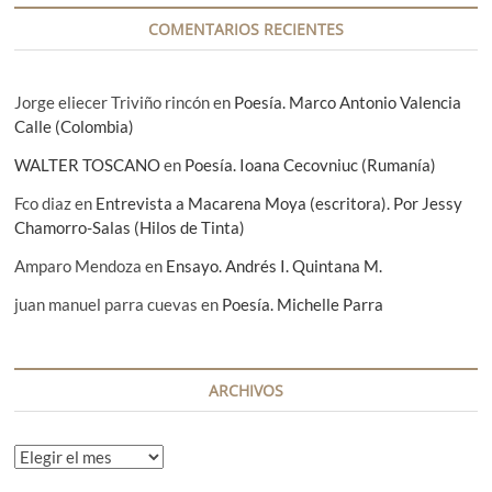
d
o
COMENTARIOS RECIENTES
a
l
a
s
s
c
Jorge eliecer Triviño rincón
en
Poesía. Marco Antonio Valencia
i
Calle (Colombia)
u
d
WALTER TOSCANO
en
Poesía. Ioana Cecovniuc (Rumanía)
a
d
Fco diaz
en
Entrevista a Macarena Moya (escritora). Por Jessy
e
Chamorro-Salas (Hilos de Tinta)
s
s
Amparo Mendoza
en
Ensayo. Andrés I. Quintana M.
e
r
juan manuel parra cuevas
en
Poesía. Michelle Parra
e
c
o
n
ARCHIVOS
o
c
e
n
A
a
r