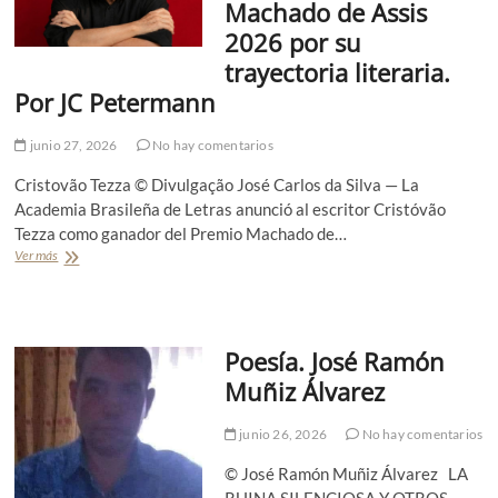
Machado de Assis
n
r
d
2026 por su
a
r
s
trayectoria literaria.
é
i
s
Por JC Petermann
l
A
)
.
junio 27, 2026
No hay comentarios
B
e
Cristovão Tezza © Divulgação José Carlos da Silva — La
l
m
Academia Brasileña de Letras anunció al escritor Cristóvão
o
Tezza como ganador del Premio Machado de…
r
Ver más
A
o
r
t
í
t
Poesía. José Ramón
u
l
Muñiz Álvarez
o
.
junio 26, 2026
No hay comentarios
C
r
© José Ramón Muñiz Álvarez LA
i
s
RUINA SILENCIOSA Y OTROS