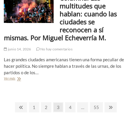
.
n
multitudes que
R
í
hablan: cuando las
i
a
c
)
ciudades se
a
reconocen a sí
r
d
mismas. Por Miguel Echeverría M.
o
A
junio 14, 2026
No hay comentarios
g
u
Las grandes ciudades americanas tienen una forma peculiar de
i
r
hacer política. No siempre hablan a través de las urnas, de los
r
partidos o de los…
e
Ver más
C
G
o
a
l
r
u
z
m
a
P
n
P
P
1
P
2
P
3
P
4
…
P
55
P
a
á
á
á
á
á
á
á
a
.
g
g
g
g
g
g
g
L
g
a
i
i
i
i
i
i
i
s