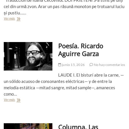
e
e
n
z
cel din urmă zvon. Arar un pas răsună monoton pe trotuarul luciu
t
í
a
e
și pustiu……
a
K
r
Ver más
P
)
o
m
o
l
a
e
b
n
s
e
n
í
(
Poesía. Ricardo
a
B
.
Aguirre Garza
r
Ș
a
T
s
junio 15, 2026
No hay comentarios
.
i
O
l
LAUDE I. El bisturí abre la carne, —
.
)
I
un sólido acuoso de consonantes eléctricas— y de entre la
O
melodía estática —mitad sangre, mitad sample—, amaneces
S
como…
I
Ver más
P
F
o
(
e
R
s
u
í
m
Columna. Las
a
a