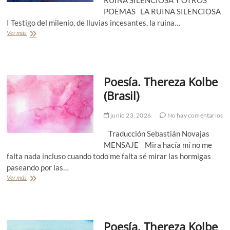
t
POEMAS LA RUINA SILENCIOSA
ó
I Testigo del milenio, de lluvias incesantes, la ruina…
v
Ver más
P
ã
o
o
e
T
s
e
í
z
Poesía. Thereza Kolbe
a
z
.
a
(Brasil)
J
r
o
e
junio 23, 2026
No hay comentarios
s
c
é
i
Traducción Sebastián Novajas
R
b
a
MENSAJE Mira hacía mí no me
e
m
falta nada incluso cuando todo me falta sé mirar las hormigas
e
ó
l
paseando por las…
n
P
Ver más
P
M
r
o
u
e
e
ñ
m
s
i
i
í
z
o
Poesía. Thereza Kolbe
a
Á
M