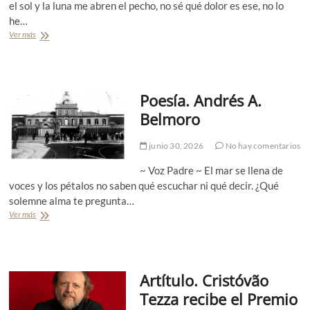
el sol y la luna me abren el pecho, no sé qué dolor es ese, no lo
he…
Ver más
P
o
e
s
í
Poesía. Andrés A.
a
.
Belmoro
M
a
junio 30, 2026
No hay comentarios
r
y
~ Voz Padre ~ El mar se llena de
A
n
voces y los pétalos no saben qué escuchar ni qué decir. ¿Qué
n
solemne alma te pregunta…
e
Ver más
P
W
o
a
e
r
s
k
í
e
Artítulo. Cristóvão
a
n
.
Tezza recibe el Premio
(
A
B