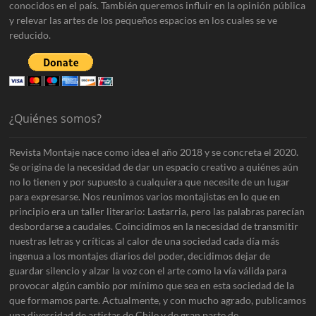
r
conocidos en el país. También queremos influir en la opinión pública
í
y relevar las artes de los pequeños espacios en los cuales se ve
a
reducido.
M
.
¿Quiénes somos?
Revista Montaje nace como idea el año 2018 y se concreta el 2020.
Se origina de la necesidad de dar un espacio creativo a quiénes aún
no lo tienen y por supuesto a cualquiera que necesite de un lugar
para expresarse. Nos reunimos varios montajistas en lo que en
principio era un taller literario: Lastarria, pero las palabras parecían
desbordarse a caudales. Coincidimos en la necesidad de transmitir
nuestras letras y críticas al calor de una sociedad cada día más
ingenua a los montajes diarios del poder, decidimos dejar de
guardar silencio y alzar la voz con el arte como la vía válida para
provocar algún cambio por mínimo que sea en esta sociedad de la
que formamos parte. Actualmente, y con mucho agrado, publicamos
una diversidad de artistas de Chile y de gran parte de