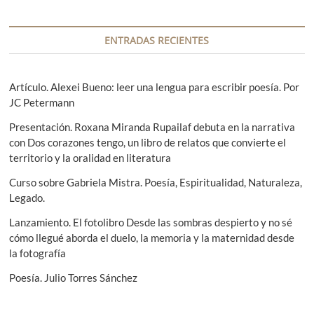
i
n
n
n
n
n
n
n
m
a
a
a
a
a
a
a
n
u
a
s
l
ENTRADAS RECIENTES
a
n
i
t
i
t
g
c
t
e
u
Artículo. Alexei Bueno: leer una lengua para escribir poesía. Por
u
i
r
i
d
JC Petermann
i
e
e
ó
s
o
n
Presentación. Roxana Miranda Rupailaf debuta en la narrativa
n
q
r
t
con Dos corazones tengo, un libro de relatos que convierte el
u
e
territorio y la oralidad en literatura
d
e
h
e
Curso sobre Gabriela Mistra. Poesía, Espiritualidad, Naturaleza,
a
Legado.
b
e
l
Lanzamiento. El fotolibro Desde las sombras despierto y no sé
n
a
cómo llegué aborda el duelo, la memoria y la maternidad desde
n
t
:
la fotografía
c
r
u
Poesía. Julio Torres Sánchez
a
a
n
d