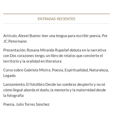
o
i
n
n
n
n
n
n
M
a
a
a
a
a
a
n
o
a
s
r
ENTRADAS RECIENTES
a
n
i
a
l
t
g
c
e
e
u
Artículo. Alexei Bueno: leer una lengua para escribir poesía. Por
s
i
r
i
JC Petermann
i
e
ó
o
n
Presentación. Roxana Miranda Rupailaf debuta en la narrativa
n
r
t
con Dos corazones tengo, un libro de relatos que convierte el
e
territorio y la oralidad en literatura
d
e
Curso sobre Gabriela Mistra. Poesía, Espiritualidad, Naturaleza,
Legado.
e
Lanzamiento. El fotolibro Desde las sombras despierto y no sé
n
cómo llegué aborda el duelo, la memoria y la maternidad desde
t
la fotografía
r
Poesía. Julio Torres Sánchez
a