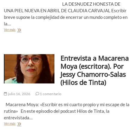
LA DESNUDEZ HONESTA DE
UNA PIEL NUEVA EN ABRIL DE CLAUDIA CARVAJAL Escribir
breve supone la complejidad de encerrar un mundo completo en
la…
Ver más
R
e
s
e
ñ
Entrevista a Macarena
a
.
Moya (escritora). Por
A
Jessy Chamorro-Salas
b
r
(Hilos de Tinta)
i
l
julio 16, 2026
1 comentario
d
e
Macarena Moya: «Escribir es mi cuarto propio y mi escape de la
C
l
rutina» En este episodio del podcast Hilos de Tinta, la
a
entrevistada…
u
Ver más
E
d
n
i