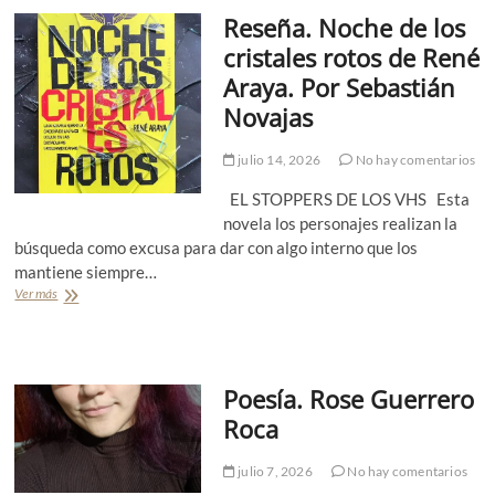
í
G
o
S
Reseña. Noche de los
a
o
m
a
.
n
b
l
cristales rotos de René
K
z
i
a
Araya. Por Sebastián
a
á
a
s
t
l
)
(
Novajas
e
e
H
r
z
i
julio 14, 2026
No hay comentarios
i
G
l
n
o
o
EL STOPPERS DE LOS VHS Esta
a
n
s
G
z
novela los personajes realizan la
d
i
á
e
búsqueda como excusa para dar con algo interno que los
a
l
T
mantiene siempre…
n
e
i
Ver más
R
n
z
n
e
a
(
t
s
k
C
a
e
o
h
)
ñ
p
i
Poesía. Rose Guerrero
a
o
l
.
u
e
Roca
N
l
)
o
o
julio 7, 2026
No hay comentarios
c
u
h