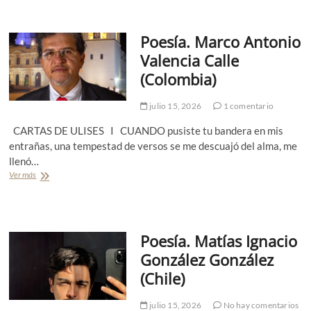
t
a
r
C
e
a
Poesía. Marco Antonio
v
r
i
Valencia Calle
v
s
a
(Colombia)
t
j
a
a
a
julio 15, 2026
1 comentario
l
M
.
a
CARTAS DE ULISES I CUANDO pusiste tu bandera en mis
P
c
entrañas, una tempestad de versos se me descuajó del alma, me
o
a
r
llenó…
r
I
Ver más
P
e
g
o
n
n
e
a
a
s
M
c
í
o
i
Poesía. Matías Ignacio
a
y
a
.
a
González González
S
M
(
a
(Chile)
a
e
n
r
s
d
c
c
julio 15, 2026
No hay comentarios
o