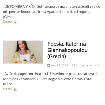
o
r
v
A
i
DE SOMBRA Y RÍO I Sutil aroma de mujer eterna, Suelta ya de
a
n
t
mis pensamientos tu mirada Aparta el seno de mi reposo.
l
t
o
¡Gime…
o
r
Ver más
P
n
a
o
i
)
e
o
.
s
V
P
í
a
o
Poesía. Katerina
a
l
r
.
e
J
Giannakopoulou
M
n
e
(Grecia)
a
c
s
t
i
s
í
a
y
julio 15, 2026
No hay comentarios
a
C
C
s
a
h
Avión de papel con tinta azul Un avión de papel con aroma de
I
l
a
aceitunas va volando. Quiere llegar a nuevas tierras. Está
g
l
m
hecho…
n
e
o
Ver más
P
a
(
r
o
c
C
r
e
i
o
o
s
o
l
-