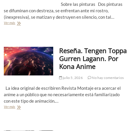
(
Sobre las pinturas Dos pinturas
e
G
d
se difuminan con destreza, se enfrentan ante mi rostro,
r
e
(inexpresiva), se matizan y destruyen en silencio, con tal…
e
l
c
Ver más
P
o
i
o
s
a
e
c
)
s
r
í
i
Reseña. Tengen Toppa
a
s
.
Gurren Lagann. Por
t
R
a
Kona Anime
o
l
s
e
e
julio 5, 2026
No hay comentarios
s
G
r
u
La idea original de escribiren Revista Montaje era acercar el
o
e
anime a un público que no necesariamente está familiarizado
t
r
o
con este tipo de animación.…
r
s
Ver más
R
e
d
e
r
e
s
o
R
e
R
e
ñ
o
n