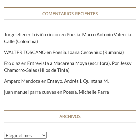
d
COMENTARIOS RECIENTES
a
s
Jorge eliecer Triviño rincón
en
Poesía. Marco Antonio Valencia
Calle (Colombia)
WALTER TOSCANO
en
Poesía. Ioana Cecovniuc (Rumanía)
Fco diaz
en
Entrevista a Macarena Moya (escritora). Por Jessy
Chamorro-Salas (Hilos de Tinta)
Amparo Mendoza
en
Ensayo. Andrés I. Quintana M.
juan manuel parra cuevas
en
Poesía. Michelle Parra
ARCHIVOS
A