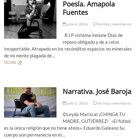
Poesía. Amapola
a
c
é
.
a
Fuentes
A
T
r
e
a
julio 4, 2026
No hay comentarios
n
y
g
a
R.I.P sistema inmune Días de
e
.
n
reposo obligado y de a ratos
P
T
insoportable. Atrapado en los recónditos espacios no minerales
o
o
de mi mente plagada de…
r
p
S
Ver más
P
p
e
o
a
b
e
G
a
s
u
s
í
r
Narrativa. José Baroja
t
a
r
i
.
e
á
A
n
julio 2, 2026
No hay comentarios
n
m
L
N
a
a
©Leyda Mariscal ¡CHINGA TU
o
p
g
MADRE, GUTIÉRREZ! «El fútbol
v
o
a
es la única religión que no tiene ateos». Eduardo Galeano Su
a
l
n
j
cuerpo aún permanecía en el…
a
n