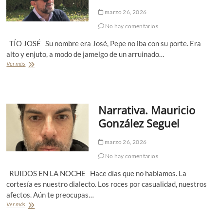
a
marzo 26, 2026
.
R
No hay comentarios
i
c
TÍO JOSÉ Su nombre era José, Pepe no iba con su porte. Era
a
alto y enjuto, a modo de jamelgo de un arruinado…
r
Ver más
N
d
a
o
r
L
r
o
a
u
Narrativa. Mauricio
t
p
i
González Seguel
v
a
marzo 26, 2026
.
C
No hay comentarios
a
r
RUIDOS EN LA NOCHE Hace días que no hablamos. La
l
cortesía es nuestro dialecto. Los roces por casualidad, nuestros
o
afectos. Aún te preocupas…
s
M
Ver más
N
a
a