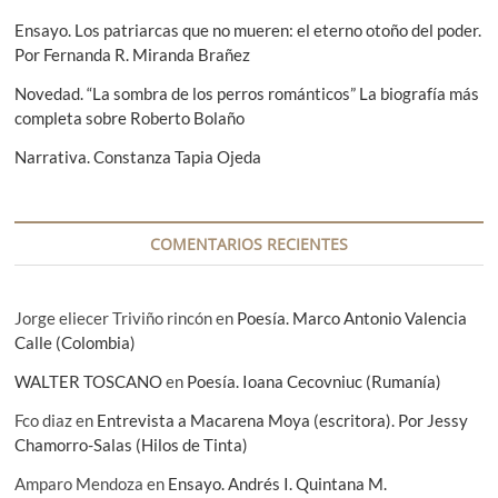
e
d
Ensayo. Los patriarcas que no mueren: el eterno otoño del poder.
e
Por Fernanda R. Miranda Brañez
e
Novedad. “La sombra de los perros románticos” La biografía más
completa sobre Roberto Bolaño
n
Narrativa. Constanza Tapia Ojeda
t
r
a
COMENTARIOS RECIENTES
d
a
Jorge eliecer Triviño rincón
en
Poesía. Marco Antonio Valencia
s
Calle (Colombia)
WALTER TOSCANO
en
Poesía. Ioana Cecovniuc (Rumanía)
Fco diaz
en
Entrevista a Macarena Moya (escritora). Por Jessy
Chamorro-Salas (Hilos de Tinta)
Amparo Mendoza
en
Ensayo. Andrés I. Quintana M.