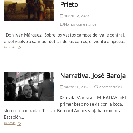
l
Prieto
v
a
a
m
marzo 13, 2026
.
á
C
n
No hay comentarios
o
n
Don Iván Márquez Sobre los vastos campos del valle central,
s
el sol vuelve a salir por detrás de los cerros, el viento empieza…
t
Ver más
N
a
a
n
r
z
r
a
a
T
Narrativa. José Baroja
t
a
i
p
v
i
marzo 10, 2026
2 comentarios
a
a
.
O
©Leyda Mariscal. MIRADAS «El
M
j
primer beso no se da con la boca,
a
e
sino con la mirada». Tristan Bernard Ambos viajaban rumbo a
t
d
Estación…
í
a
a
Ver más
N
s
a
V