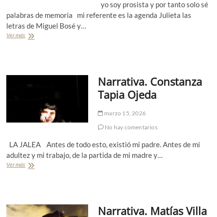
yo soy prosista y por tanto solo sé
e
a
g
C
palabras de memoria mi referente es la agenda Julieta las
u
e
letras de Miguel Bosé y…
e
c
Ver más
P
l
o
o
v
e
n
s
i
í
u
Narrativa. Constanza
a
c
.
Tapia Ojeda
R
e
marzo 15, 2026
n
a
No hay comentarios
t
a
LA JALEA Antes de todo esto, existió mi padre. Antes de mi
J
adultez y mi trabajo, de la partida de mi madre y…
u
Ver más
N
i
a
c
r
a
r
V
a
i
Narrativa. Matías Villa
t
l
i