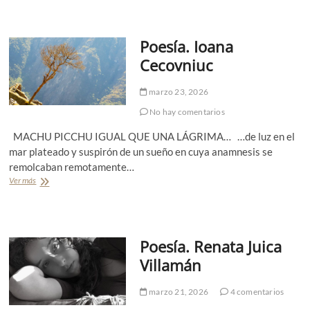
r
r
c
r
h
a
Poesía. Ioana
e
t
n
i
Cecovniuc
a
v
G
a
o
marzo 23, 2026
.
n
M
No hay comentarios
z
a
á
u
MACHU PICCHU IGUAL QUE UNA LÁGRIMA… …de luz en el
l
r
mar plateado y suspirón de un sueño en cuya anamnesis se
e
i
remolcaban remotamente…
z
c
i
Ver más
P
o
o
G
e
o
s
n
í
Poesía. Renata Juica
z
a
á
.
Villamán
l
I
e
o
z
marzo 21, 2026
4 comentarios
a
S
n