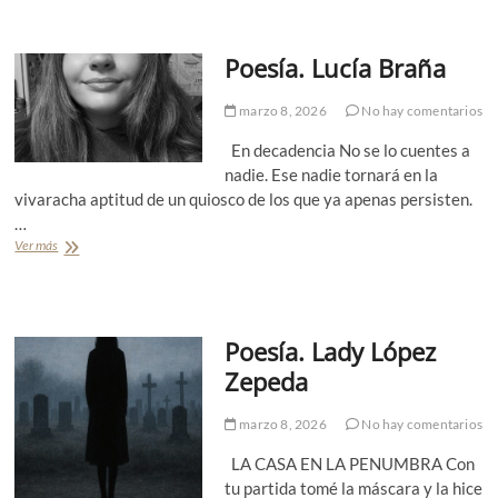
r
i
r
l
a
l
Poesía. Lucía Braña
t
a
i
P
v
marzo 8, 2026
No hay comentarios
r
a
i
.
En decadencia No se lo cuentes a
e
J
nadie. Ese nadie tornará en la
t
o
vivaracha aptitud de un quiosco de los que ya apenas persisten.
o
s
…
é
B
Ver más
P
a
o
r
e
o
s
j
í
a
Poesía. Lady López
a
.
Zepeda
L
u
marzo 8, 2026
No hay comentarios
c
í
LA CASA EN LA PENUMBRA Con
a
B
tu partida tomé la máscara y la hice