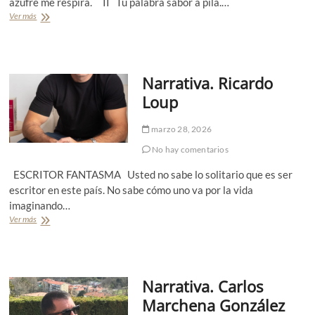
azufre me respira. II Tu palabra sabor a pila.…
Ver más
P
o
e
s
í
Narrativa. Ricardo
a
.
Loup
N
i
marzo 28, 2026
c
o
No hay comentarios
l
á
ESCRITOR FANTASMA Usted no sabe lo solitario que es ser
s
escritor en este país. No sabe cómo uno va por la vida
F
imaginando…
i
e
Ver más
N
r
a
r
r
o
r
a
Narrativa. Carlos
t
i
Marchena González
v