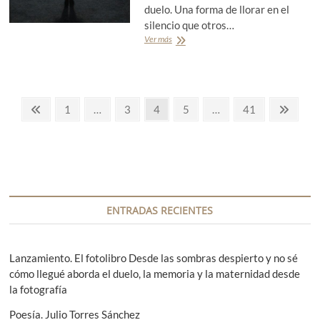
r
duelo. Una forma de llorar en el
a
silencio que otros…
ñ
Ver más
P
a
o
e
s
í
P
a
P
P
1
…
P
3
P
4
P
5
…
P
41
P
.
á
á
á
á
á
á
á
a
L
g
g
g
g
g
g
g
a
g
d
i
i
i
i
i
i
i
y
i
n
n
n
n
n
n
n
L
a
a
a
a
a
a
a
n
ó
a
s
p
ENTRADAS RECIENTES
a
n
i
e
z
t
g
c
Z
e
u
Lanzamiento. El fotolibro Desde las sombras despierto y no sé
e
i
r
i
p
cómo llegué aborda el duelo, la memoria y la maternidad desde
i
e
e
ó
la fotografía
d
o
n
n
a
r
t
Poesía. Julio Torres Sánchez