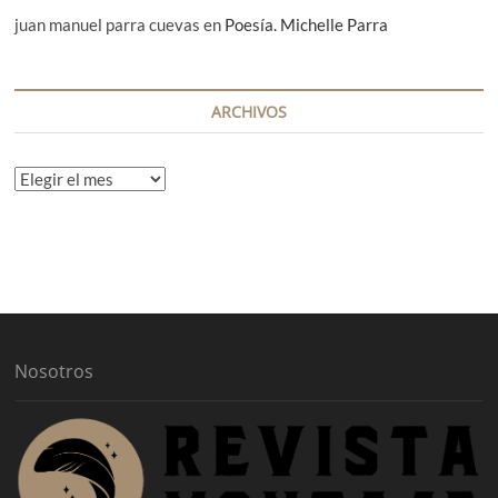
juan manuel parra cuevas
en
Poesía. Michelle Parra
ARCHIVOS
A
r
c
h
i
v
o
s
Nosotros